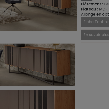
Piétement :
Fe
Plateau :
MDF 
Allonge en opt
Fiche Techni
En savoir plu
Magasins 
Service cli
Newsletter