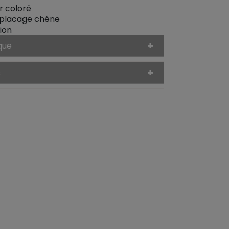
r coloré
placage chêne
ion
que
s
>
ent >
 >