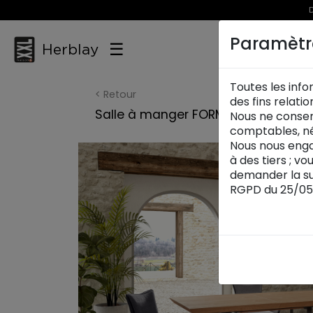
D
Paramètr
☰
Herblay
Toutes les info
< Retour
des fins relati
Salle à manger FORMAA
Nous ne conser
comptables, né
Nous nous enga
à des tiers ; v
demander la su
RGPD du 25/05