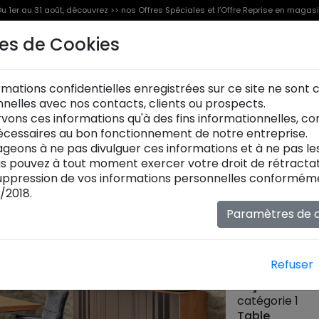
u 1er au 31 août, découvrez >> nos Offres Spéciales et l’Offre Reprise en magas
es de Cookies
Offre Reprise
Offres Spéciales [%]
Produits
rmations confidentielles enregistrées sur ce site ne sont
onnelles avec nos contacts, clients ou prospects.
Salle à m
vons ces informations qu'à des fins informationnelles, c
cessaires au bon fonctionnement de notre entreprise.
Modèle prése
geons à ne pas divulguer ces informations et à ne pas l
placage chêne
ous pouvez à tout moment exercer votre droit de rétractat
catégorie 1. 
ppression de vos informations personnelles conformémen
présentée en 
/2018.
H.76 x P.100 c
dimensions, fi
Paramètres de c
les chaises MI
Buffet
Piétement :
Fe
Refuser
Plateau :
MDF 
Façade :
MDF
catégorie 1
Table