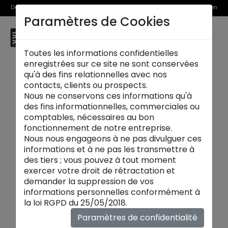
Du 1er au 31 août, découvrez >> nos Offres Spéciales et l’Offre Reprise en
Paramètres de Cookies
magasin
☰
Herblay
Toutes les informations confidentielles
enregistrées sur ce site ne sont conservées
qu'à des fins relationnelles avec nos
contacts, clients ou prospects.
Nous ne conservons ces informations qu'à
des fins informationnelles, commerciales ou
comptables, nécessaires au bon
fonctionnement de notre entreprise.
Nous nous engageons à ne pas divulguer ces
informations et à ne pas les transmettre à
des tiers ; vous pouvez à tout moment
exercer votre droit de rétractation et
demander la suppression de vos
informations personnelles conformément à
Meubles TV
la loi RGPD du 25/05/2018.
Le meuble TV
devient la pièce maîtresse du
Paramètres de confidentialité
salon. Entre bois chaleureux, céramique et